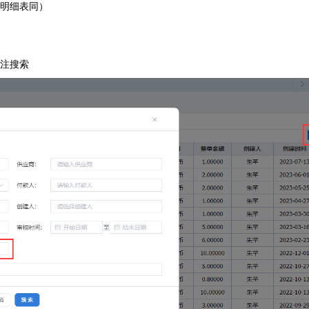
款明细表同）
备注搜索