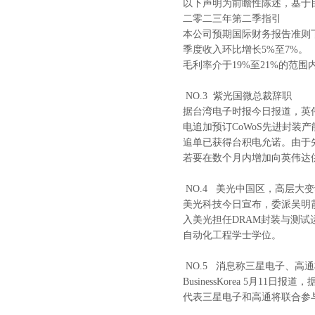
以下声明为前瞻性陈述，基于
二零二三年第二季指引
本公司预期国际财务报告准则
季度收入环比增长5%至7%。
毛利率介于19%至21%的范围
NO.3 紫光国微总裁辞职
据台湾电子时报今日报道，英伟
电追加预订CoWoS先进封装
追单已获得台积电允诺。由于先进
若要在数个月内增加向英伟达供应
NO.4 美光中国区，高层大
美光科技今日宣布，委派吴明霞（
入美光担任DRAM封装与测
自动化工程学士学位。
NO.5 消息称三星电子、高
BusinessKorea 5
代表三星电子和高通将联合参