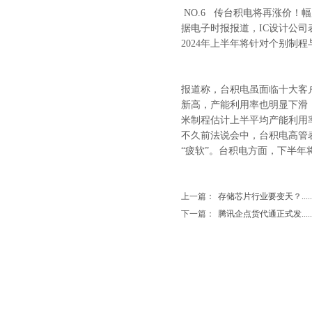
NO.6 传台积电将再涨价！幅
据电子时报报道，IC设计公
2024年上半年将针对个别制
报道称，台积电虽面临十大客
新高，产能利用率也明显下滑，7
米制程估计上半平均产能利用率
不久前法说会中，台积电高管表
“疲软”。台积电方面，下半
上一篇：
存储芯片行业要变天？.....
下一篇：
腾讯企点货代通正式发.....